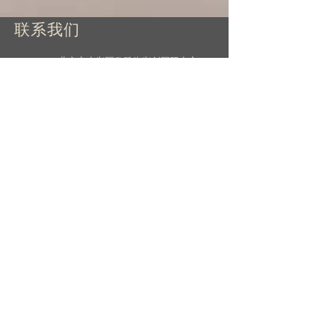
联系我们
北京市大兴区欣雅街兴创国际中心
3A-1501室
beijing@germanyclime.cn
全国热线：
400-000-5718