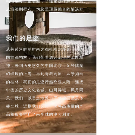
精细翻修打磨墙面，个性化选择翻新方案。
从墙漆到壁布，为您呈现最贴合的解决方
案。
我们的足迹
从莱茵河畔的时尚之都杜塞尔多夫，到德
国首都柏林，我们带着源远流长的工匠精
神，来到历史悠久的中国北京，又登陆魔
幻璀璨的上海，再到青藏高原，风景如画
的桂林，我们的足迹跨越欧亚大陆，连接
中德的历史文化名城。山川异域，风月同
天。我们一以贯之地致力于将德国品质传
播全球，近期我们又再一次将高质量的产
品和服务推广至南半球的澳大利亚。